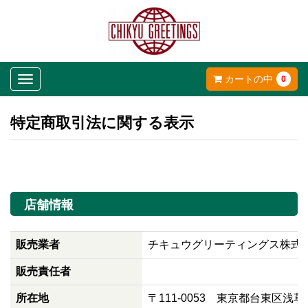
Toggle
カートの中
0
navigation
特定商取引法に関する表示
店舗情報
販売業者
チキュウグリーティングス株式
販売責任者
所在地
〒111-0053 東京都台東区浅草