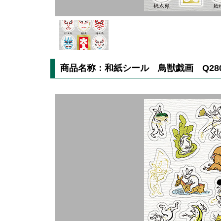
商品名称：和紙シール 鳥獣戯画 Q280-