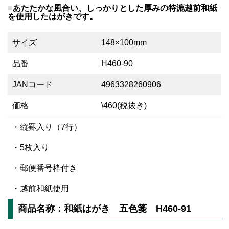
あたたかな風合い、しっかりとした厚みの特漉越前和紙
を使用したはがきです。
サイズ
148×100mm
品番
H460-90
JANコード
4963328260906
価格
\460(税抜き)
・縦罫入り（7行）
・5枚入り
・郵便番号枠付き
・越前和紙使用
商品名称：和紙はがき 五色箋 H460-91