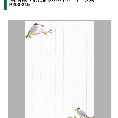
P200-215